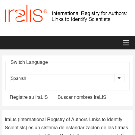
Pasar
al
contenido
principal
Main
Switch Language
menu
Spanish
Lista a
Registre su IraLIS
Buscar nombres IraLIS
IraLIS
IraLis (International Registry of Authors-Links to Identify
Scientists) es un sistema de estandarización de las firmas